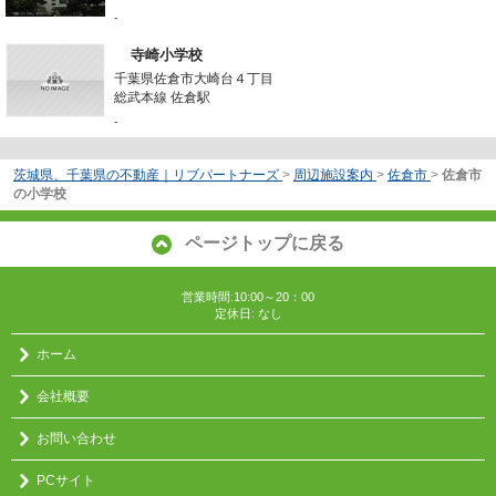
-
寺崎小学校
千葉県佐倉市大崎台４丁目
総武本線 佐倉駅
-
茨城県、千葉県の不動産｜リブパートナーズ
>
周辺施設案内
>
佐倉市
>
佐倉市
の小学校
ページトップに戻る
営業時間:10:00～20：00
定休日: なし
ホーム
会社概要
お問い合わせ
PCサイト