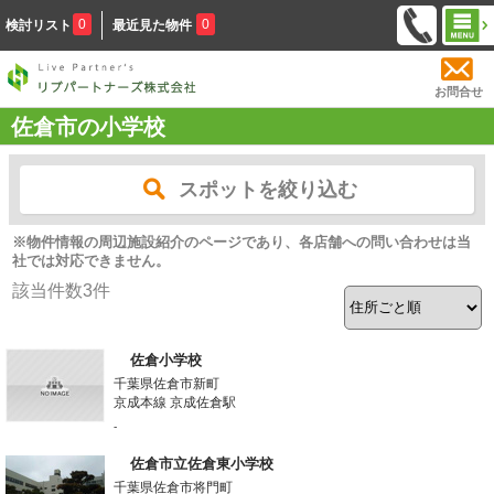
0
0
検討リスト
最近見た物件
お問合せ
佐倉市の小学校
スポットを絞り込む
※物件情報の周辺施設紹介のページであり、各店舗への問い合わせは当
社では対応できません。
該当件数
3
件
佐倉小学校
千葉県佐倉市新町
京成本線 京成佐倉駅
-
佐倉市立佐倉東小学校
千葉県佐倉市将門町