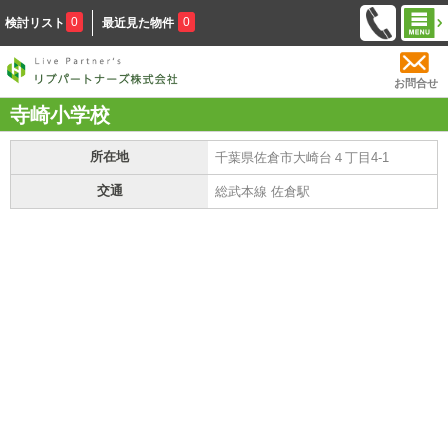
0
0
検討リスト
最近見た物件
お問合せ
寺崎小学校
所在地
千葉県佐倉市大崎台４丁目4-1
交通
総武本線 佐倉駅