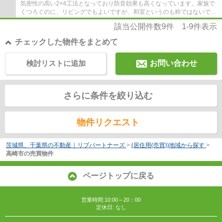
気密性の高い2×4工法となっており防音効果も高くなっています。家族で
くつろぐのに、リビングでもよいですが、和室というのも粋ではないでし
ょうか。お風呂をすぐに温め直すことのでき...
該当公開件数
9
件
1-9
件表示
チェックした物件をまとめて
検討リストに追加
お問い合わせ
さらに条件を絞り込む
物件リクエスト
茨城県、千葉県の不動産｜リブパートナーズ
>
(居住用(売買))地域から探す
>
高崎市の売買物件
ページトップに戻る
営業時間:10:00～20：00
定休日: なし