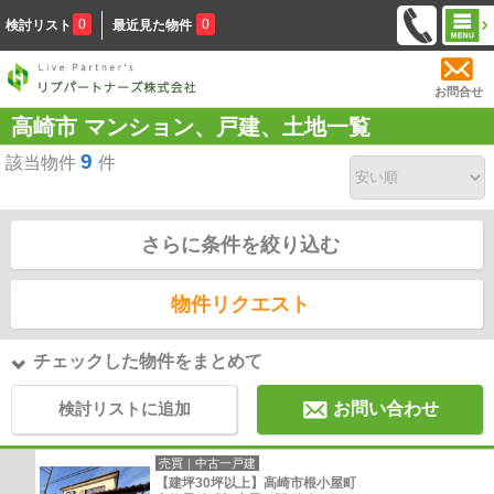
0
0
検討リスト
最近見た物件
お問合せ
高崎市 マンション、戸建、土地一覧
9
該当物件
件
さらに条件を絞り込む
物件リクエスト
チェックした物件をまとめて
検討リストに追加
お問い合わせ
売買｜中古一戸建
【建坪30坪以上】高崎市根小屋町