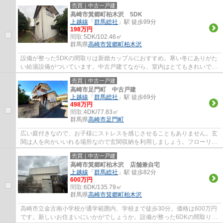
売買｜中古一戸建
高崎市箕郷町柏木沢 5DK
上越線
「
群馬総社
」駅 徒歩99分
198万円
間取:
5DK/102.46㎡
群馬県
高崎市
箕郷町柏木沢
設備が整った5DKの間取りは新婚カップルにおすすめ。寒い冬にありがた
い給湯設備がついています。中古戸建てながら、室内はとてもきれいで
す。フローリングなので、どんな世代の方にも...
売買｜中古一戸建
高崎市足門町 中古戸建
上越線
「
群馬総社
」駅 徒歩69分
498万円
間取:
4DK/77.83㎡
群馬県
高崎市
足門町
広い庭付きなので、お子様にストレスを感じさせることもありません。玄
関は人を向かいいれる場所なので玄関収納を利用しましょう。フローリン
グなので、どんな世代の方にもなじみます...
売買｜中古一戸建
高崎市箕郷町柏木沢 店舗兼自宅
上越線
「
群馬総社
」駅 徒歩82分
600万円
間取:
6DK/135.79㎡
群馬県
高崎市
箕郷町柏木沢
高崎市立金古南小学校が通学範囲内、学校まで徒歩30分。価格は600万円
です。新しいお住まいにいかがでしょうか。設備が整った6DKの間取りは