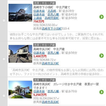
新婚カップルにおすすめ。こちらは中古の戸...
売買｜中古一戸建
高崎市下小塙町 中古戸建て
信越本線
「
北高崎
」駅 徒歩28分
信越本線
「
群馬八幡
」駅 徒歩41分
上越線
「
高崎問屋町
」駅 徒歩50分
750万円
間取:
5DK/150.00㎡
群馬県
高崎市
下小塙町
510-4
値段がお手ごろな中古戸建てはいかがでしょうか。ご家族内でもそれぞれ
車をお持ちな際には必要不可欠な車を2台駐車可能です。浴室に窓があり
ます。建物面積150平米なので、使い勝手が...
売買｜中古一戸建
高崎市浜川町 中古戸建
信越本線
「
群馬八幡
」駅 徒歩56分
1,400万円
間取:
5DK/88.72㎡
群馬県
高崎市
浜川町
「高崎市浜川町 中古戸建」の物件情報をお探しならお気軽にお問い合わ
せ下さい。ファミリー向けのポイント、高崎市立長野小学校が徒歩9分の
ところにあります。こちらの物件に関しての...
売買｜中古一戸建
高崎市高浜町 ガレージ付き中古戸建 夜景が一望
できます！
信越本線
「
群馬八幡
」駅 徒歩70分
5,250万円
間取:
6LDK/284.57㎡
群馬県
高崎市
高浜町