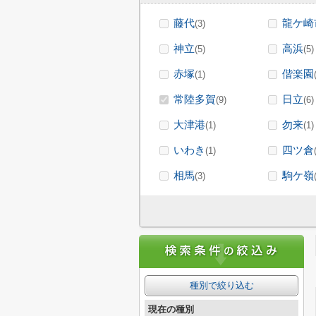
藤代
龍ケ崎
(3)
神立
高浜
(5)
(5)
赤塚
偕楽園
(1)
常陸多賀
日立
(9)
(6)
大津港
勿来
(1)
(1)
いわき
四ツ倉
(1)
相馬
駒ケ嶺
(3)
種別で絞り込む
現在の種別