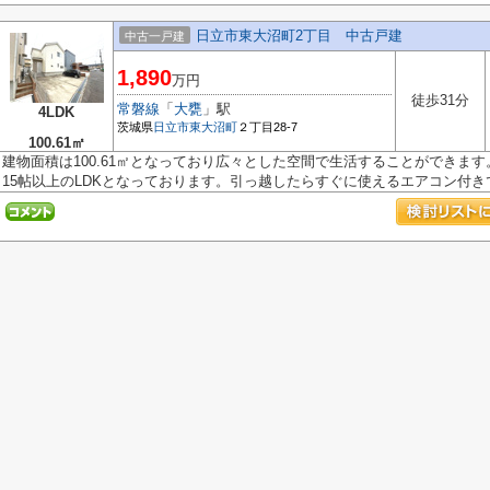
日立市東大沼町2丁目 中古戸建
中古一戸建
1,890
万円
徒歩31分
常磐線
「
大甕
」駅
4LDK
茨城県
日立市
東大沼町
２丁目28-7
100.61㎡
建物面積は100.61㎡となっており広々とした空間で生活することができま
15帖以上のLDKとなっております。引っ越したらすぐに使えるエアコン付きです