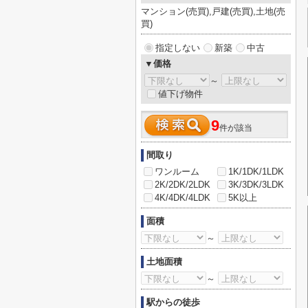
マンション(売買),戸建(売買),土地(売
買)
指定しない
新築
中古
▼価格
～
値下げ物件
9
件が該当
間取り
ワンルーム
1K/1DK/1LDK
2K/2DK/2LDK
3K/3DK/3LDK
4K/4DK/4LDK
5K以上
面積
～
土地面積
～
駅からの徒歩