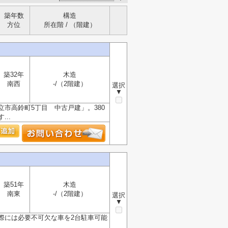
築年数
構造
方位
所在階 / （階建）
築32年
木造
南西
-/（2階建）
選択
▼
市高鈴町5丁目 中古戸建」。380
..
築51年
木造
南東
-/（2階建）
選択
▼
際には必要不可欠な車を2台駐車可能