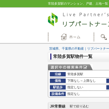
常陸多賀駅のマンション、戸建、土地一覧
茨城県、千葉県の不動産｜リブパートナ
常陸多賀駅物件一覧
沿線
常陸多賀駅
価格
下限なし～上限なし
駅徒歩
指定しない
設備条件
指定なし
JR常磐線
駅で絞り込む