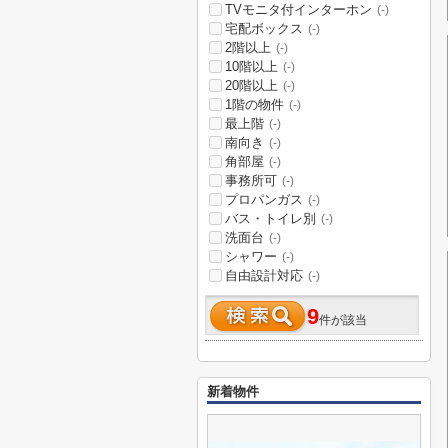
TVモニタ付インターホン
(-)
宅配ボックス
(-)
2階以上
(-)
10階以上
(-)
20階以上
(-)
1階の物件
(-)
最上階
(-)
南向き
(-)
角部屋
(-)
事務所可
(-)
プロパンガス
(-)
バス・トイレ別
(-)
洗面台
(-)
シャワー
(-)
自由設計対応
(-)
9
件が該当
新着物件