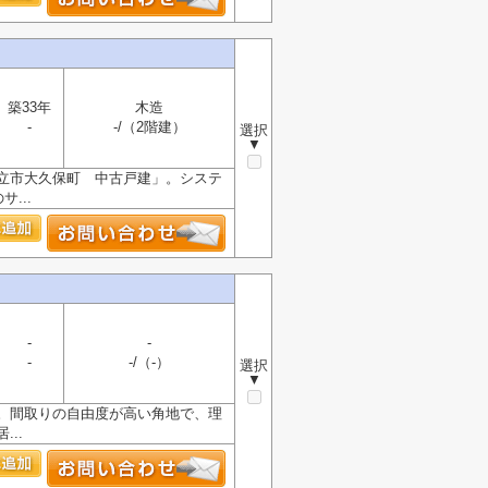
築33年
木造
-
-/（2階建）
選択
▼
立市大久保町 中古戸建」。システ
...
-
-
-
-/（-）
選択
▼
。間取りの自由度が高い角地で、理
..