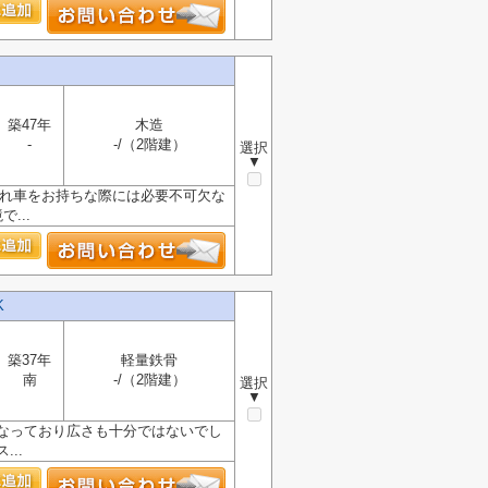
築47年
木造
-
-/（2階建）
選択
▼
ぞれ車をお持ちな際には必要不可欠な
...
K
築37年
軽量鉄骨
南
-/（2階建）
選択
▼
となっており広さも十分ではないでし
..