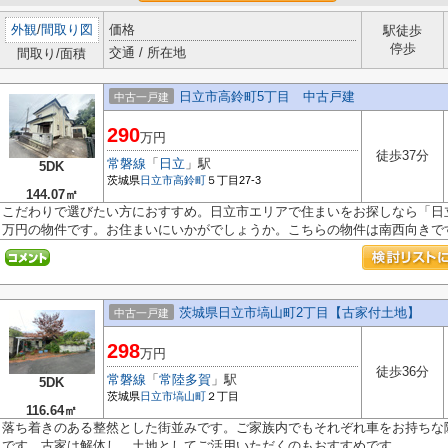
外観
/
間取り図
価格
駅徒歩
停歩
交通 / 所在地
間取り/面積
日立市高鈴町5丁目 中古戸建
中古一戸建
290
万円
徒歩37分
常磐線
「
日立
」駅
5DK
茨城県
日立市
高鈴町
５丁目27-3
144.07㎡
こだわりで選びたい方におすすめ。日立市エリアで住まいをお探しなら「日立
万円の物件です。お住まいにいかがでしょうか。こちらの物件は南西向きです.
茨城県日立市塙山町2丁目【古家付土地】
中古一戸建
298
万円
徒歩36分
常磐線
「
常陸多賀
」駅
5DK
茨城県
日立市
塙山町
２丁目
116.64㎡
落ち着きのある整然とした街並みです。ご家族内でもそれぞれ車をお持ちな
です。古家は解体し、土地としてご活用いただくのもおすすめです。