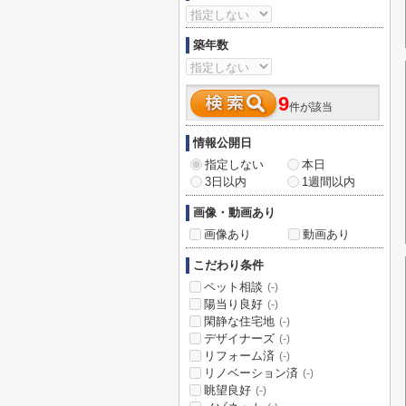
築年数
9
件が該当
情報公開日
指定しない
本日
3日以内
1週間以内
画像・動画あり
画像あり
動画あり
こだわり条件
ペット相談
(-)
陽当り良好
(-)
閑静な住宅地
(-)
デザイナーズ
(-)
リフォーム済
(-)
リノベーション済
(-)
眺望良好
(-)