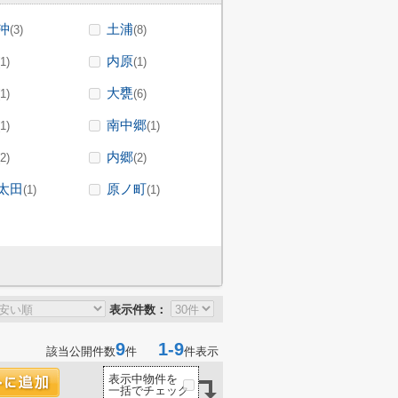
沖
土浦
(3)
(8)
内原
(1)
(1)
大甕
(1)
(6)
南中郷
(1)
(1)
内郷
(2)
(2)
太田
原ノ町
(1)
(1)
表示件数：
9
1-9
該当公開件数
件
件表示
表示中物件を
一括でチェック