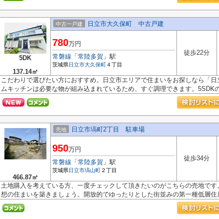
日立市大久保町 中古戸建
中古一戸建
780
万円
徒歩22分
常磐線
「
常陸多賀
」駅
5DK
茨城県
日立市
大久保町
４丁目
137.14㎡
こだわりで選びたい方におすすめ。日立市エリアで住まいをお探しなら「日
ムキッチンは必要な物が組み込まれているため、すぐ調理できます。5SDKのサ
日立市塙町2丁目 駐車場
売地
950
万円
徒歩34分
常磐線
「
常陸多賀
」駅
茨城県
日立市
塙山町
２丁目
466.87㎡
土地購入を考えている方、一度チェックして頂きたいのがこちらの売地です
想の住まいを築きましょう。開放的でゆったりとした街並みの第一種低層住居.