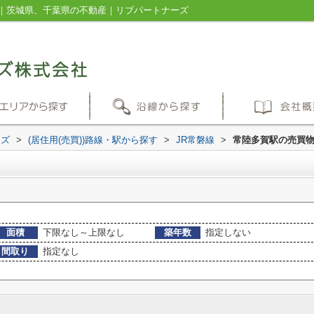
｜茨城県、千葉県の不動産｜リブパートナーズ
ーズ
>
(居住用(売買))路線・駅から探す
>
JR常磐線
>
常陸多賀駅の売買
面積
下限なし～上限なし
築年数
指定しない
間取り
指定なし