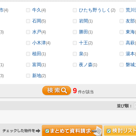
市
牛久
ひたち野うしく
荒川
(4)
(4)
(2)
石岡
岩間
友部
(5)
(1)
水戸
勝田
東海
(3)
(4)
(1)
小木津
十王
高萩
(4)
(2)
植田
泉
湯本
(1)
(1)
富岡
夜ノ森
磐城
(1)
(1)
(1)
新地
(3)
(2)
9
件が該当
並び順：