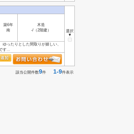
築6年
木造
南
-/（2階建）
選択
▼
す。ゆったりとした間取りが嬉しい、
...
9
1-9
該当公開件数
件
件表示