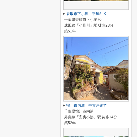
香取市下小堀 平屋5LK
千葉県香取市下小堀70
成田線「小見川」駅 徒歩28分
築51年
鴨川市内浦 中古戸建て
千葉県鴨川市内浦
外房線「安房小湊」駅 徒歩14分
築52年