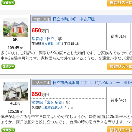
日立市助川町 中古戸建
中古一戸建
650
万円
徒歩31分
常磐線
「
日立
」駅
5K
茨城県
日立市
助川町
４丁目18-16
109.45㎡
多くの方にご好評の、間取り5Kの広々とした物件です。ご家族内でもそれ
車を2台駐車可能です。家族団らんで外で遊べるような、交通量が少ない環境で
日立市西成沢町４丁目 L字バルコニー 4LD
中古一戸建
650
万円
徒歩54分
常磐線
「
常陸多賀
」駅
4LDK
茨城県
日立市
西成沢町
４丁目
125.18㎡
値段がお手ごろな中古戸建てはいかがでしょうか。建物面積は125.18平米
ょうか。雨戸は意外と役に立つんです、台風の時の窓ガラスを守ります。シス.