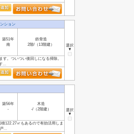
ンション
築51年
鉄骨造
南
2階/（13階建）
選択
▼
ります。ついつい後回しになる掃除。
..
築56年
木造
-
-/（2階建）
選択
▼
122.27㎡もあるので有効活用しま
..