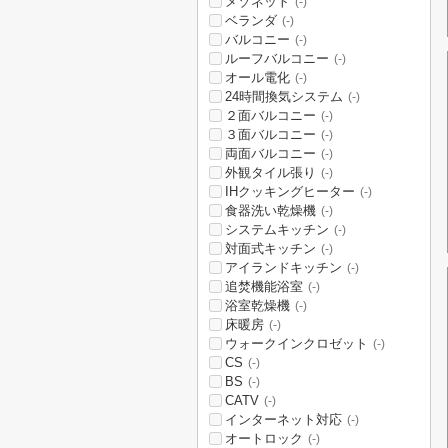
メゾネット
(-)
ベランダ
(-)
バルコニー
(-)
ルーフバルコニー
(-)
オール電化
(-)
24時間換気システム
(-)
２面バルコニー
(-)
３面バルコニー
(-)
両面バルコニー
(-)
外観タイル張り
(-)
IHクッキングヒーター
(-)
食器洗い乾燥機
(-)
システムキッチン
(-)
対面式キッチン
(-)
アイランドキッチン
(-)
追焚機能浴室
(-)
浴室乾燥機
(-)
床暖房
(-)
ウォークインクロゼット
(-)
CS
(-)
BS
(-)
CATV
(-)
インターネット対応
(-)
オートロック
(-)