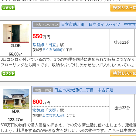
日立市助川町 日立ダイヤハイツ 中古マ
中古マンション
550
万円
徒歩21分
常磐線
「
日立
」駅
2LDK
茨城県
日立市
助川町
２丁目
66.00㎡
3口コンロが付いているので、3つの料理を同時に進められて時短につなが
フローリングなら楽々です。収納や片づけに欠かせない押入れもついています.
日立市東大沼町二丁目 中古戸建
中古一戸建
600
万円
徒歩33分
常磐線
「
大甕
」駅
6DK
茨城県
日立市
東大沼町
２丁目
122.27㎡
600万円の物件で購入価格を押さえ、その分を新生活に使いましょう。建物面積
しょう。料理をするのが好きな方も嬉しい。6Kの物件です。こちらは中古の戸.