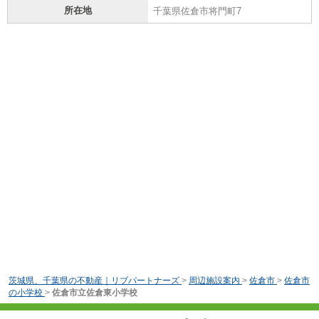
所在地
千葉県佐倉市将門町7
茨城県、千葉県の不動産｜リブパートナーズ
>
周辺施設案内
>
佐倉市
>
佐倉市
の小学校
>
佐倉市立佐倉東小学校