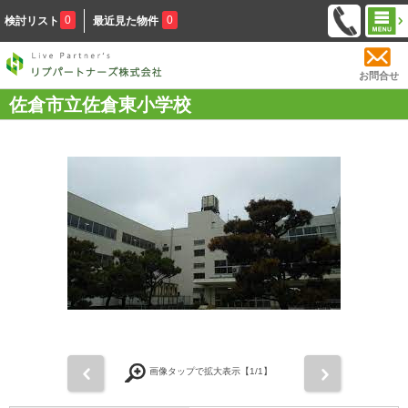
0
0
検討リスト
最近見た物件
お問合せ
佐倉市立佐倉東小学校
前
次
画像タップで拡大表示【
1
/1】