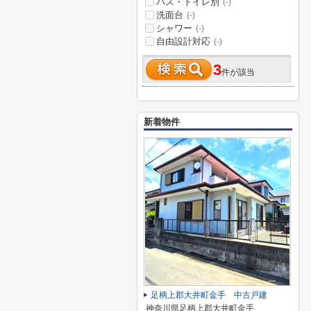
バス・トイレ別
(-)
洗面台
(-)
シャワー
(-)
自由設計対応
(-)
3
件が該当
新着物件
足柄上郡大井町金手 中古戸建
神奈川県足柄上郡大井町金手