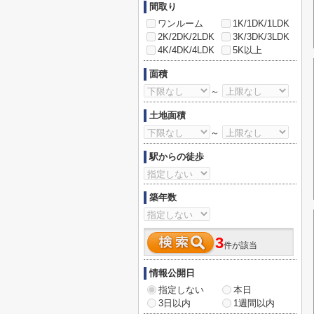
間取り
ワンルーム
1K/1DK/1LDK
2K/2DK/2LDK
3K/3DK/3LDK
4K/4DK/4LDK
5K以上
面積
～
土地面積
～
駅からの徒歩
築年数
3
件が該当
情報公開日
指定しない
本日
3日以内
1週間以内