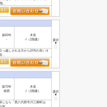
...
築60年
木造
-
-/（1階建）
選択
▼
引っ越しされる方から評判の良いオ
..
築70年
木造
南西
-/（1階建）
選択
▼
探しなら「西八代郡市川三郷町山
...