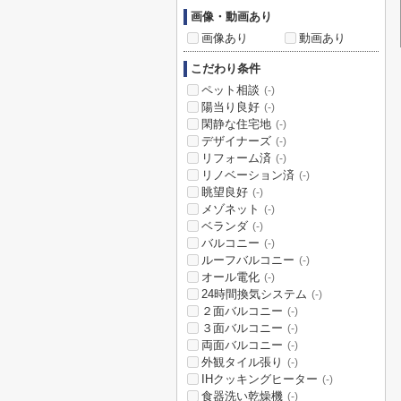
画像・動画あり
画像あり
動画あり
こだわり条件
ペット相談
(-)
陽当り良好
(-)
閑静な住宅地
(-)
デザイナーズ
(-)
リフォーム済
(-)
リノベーション済
(-)
眺望良好
(-)
メゾネット
(-)
ベランダ
(-)
バルコニー
(-)
ルーフバルコニー
(-)
オール電化
(-)
24時間換気システム
(-)
２面バルコニー
(-)
３面バルコニー
(-)
両面バルコニー
(-)
外観タイル張り
(-)
IHクッキングヒーター
(-)
食器洗い乾燥機
(-)