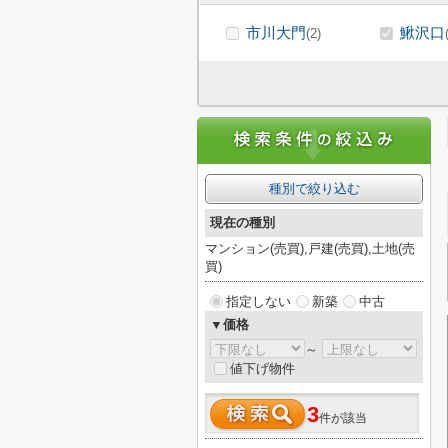
市川大門
鰍沢口
(2)
種別で絞り込む
現在の種別
マンション(売買),戸建(売買),土地(売
買)
指定しない
新築
中古
▼価格
～
値下げ物件
3
件が該当