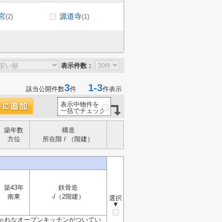
宮
源道寺
(2)
(1)
表示件数：
3
1-3
該当公開件数
件
件表示
表示中物件を
一括でチェック
築年数
構造
方位
所在階 / （階建）
築43年
鉄骨造
南東
-/（2階建）
選択
▼
ゃれなオープンキッチンがついてい