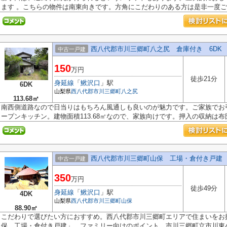
ます 。こちらの物件は南東向きです。方角にこだわりのある方は是非一度ご覧
西八代郡市川三郷町八之尻 倉庫付き 6DK
中古一戸建
150
万円
徒歩21分
身延線
「
鰍沢口
」駅
6DK
山梨県
西八代郡市川三郷町
八之尻
113.68㎡
南西側道路なので日当りはもちろん風通しも良いのが魅力です。ご家族でお
ープンキッチン。建物面積113.68㎡なので、家族向けです。押入の収納は布団.
西八代郡市川三郷町山保 工場・倉付き戸建
中古一戸建
350
万円
徒歩49分
身延線
「
鰍沢口
」駅
4DK
山梨県
西八代郡市川三郷町
山保
88.90㎡
こだわりで選びたい方におすすめ。西八代郡市川三郷町エリアで住まいをお
保 工場・倉付き戸建」。ファミリー向けのポイント、市川三郷町立市川東小学