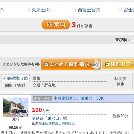
久那土
西富士宮
富士
(3)
(1)
(2)
3
件が該当
並び順：
外観
/
間取り図
価格
駅徒歩
停歩
交通 / 所在地
間取り/面積
南巨摩郡富士川町鰍沢 3DK
中古一戸建
100
万円
徒歩20分
身延線
「
鰍沢口
」駅
3DK
山梨県
南巨摩郡富士川町
鰍沢
99.56㎡
勝手口は、通風や採光が得られるというメリットもあります。圧倒的におし