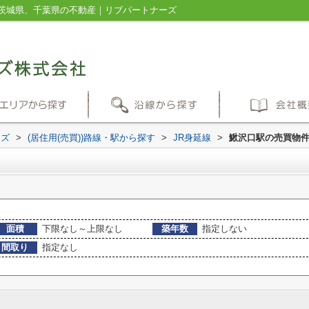
茨城県、千葉県の不動産｜リブパートナーズ
ーズ
>
(居住用(売買))路線・駅から探す
>
JR身延線
>
鰍沢口駅の売買物
面積
下限なし～上限なし
築年数
指定しない
間取り
指定なし