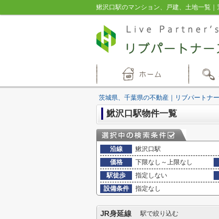
鰍沢口駅のマンション、戸建、土地一覧｜
茨城県、千葉県の不動産｜リブパートナ
鰍沢口駅物件一覧
沿線
鰍沢口駅
価格
下限なし～上限なし
駅徒歩
指定しない
設備条件
指定なし
JR身延線
駅で絞り込む