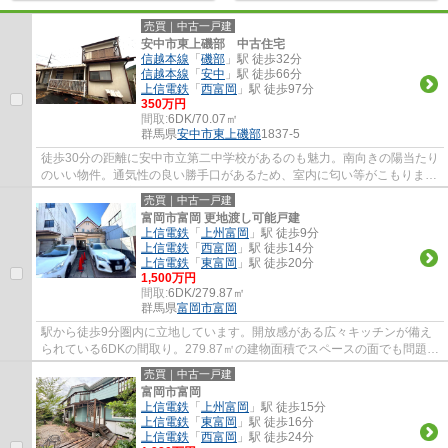
売買｜中古一戸建
安中市東上磯部 中古住宅
信越本線
「
磯部
」駅 徒歩32分
信越本線
「
安中
」駅 徒歩66分
上信電鉄
「
西富岡
」駅 徒歩97分
350万円
間取:
6DK/70.07㎡
群馬県
安中市
東上磯部
1837-5
徒歩30分の距離に安中市立第二中学校があるのも魅力。南向きの陽当たり
のいい物件。通気性の良い勝手口があるため、室内に匂い等がこもりませ
ん。キッチンに窓あり、においや空気の入...
売買｜中古一戸建
富岡市富岡 更地渡し可能戸建
上信電鉄
「
上州富岡
」駅 徒歩9分
上信電鉄
「
西富岡
」駅 徒歩14分
上信電鉄
「
東富岡
」駅 徒歩20分
1,500万円
間取:
6DK/279.87㎡
群馬県
富岡市
富岡
駅から徒歩9分圏内に立地しています。開放感がある広々キッチンが備え
られている6DKの間取り。279.87㎡の建物面積でスペースの面でも問題な
く快適に過ごせますよ。続き和室となってい...
売買｜中古一戸建
富岡市富岡
上信電鉄
「
上州富岡
」駅 徒歩15分
上信電鉄
「
東富岡
」駅 徒歩16分
上信電鉄
「
西富岡
」駅 徒歩24分