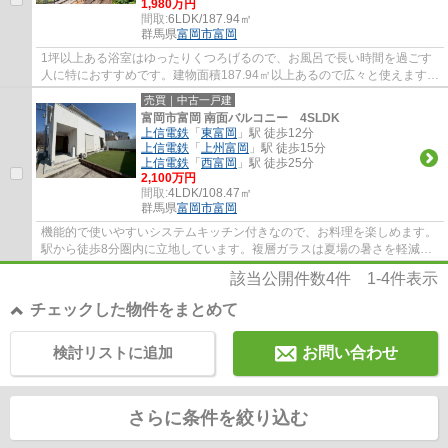
1,980万円
間取:
6LDK/187.94㎡
群馬県
富岡市
富岡
1坪以上ある浴室はゆったりくつろげるので、お風呂で長い時間を過ごす
人に特におすすめです。建物面積187.94㎡以上あるので広々と使えます。
デザイン性のあるシステムキッチン付きなの...
売買｜中古一戸建
富岡市富岡 南面バルコニー 4SLDK
上信電鉄
「
東富岡
」駅 徒歩12分
上信電鉄
「
上州富岡
」駅 徒歩15分
上信電鉄
「
西富岡
」駅 徒歩25分
2,100万円
間取:
4LDK/108.47㎡
群馬県
富岡市
富岡
機能的で使いやすいシステムキッチン付きなので、お料理を楽しめます。
駅から徒歩8分圏内に立地しています。複層ガラスは夏場の暑さを軽減す
るので、光熱費の節約にもつなげられます。...
該当公開件数
4
件
1-4
件表示
チェックした物件をまとめて
検討リストに追加
お問い合わせ
さらに条件を絞り込む