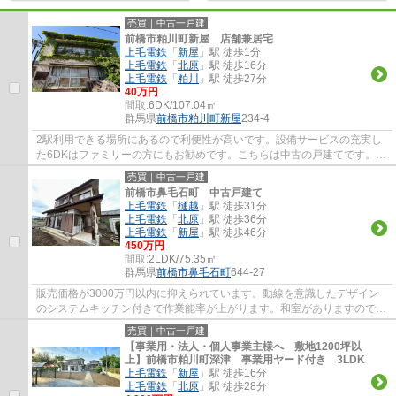
売買｜中古一戸建
前橋市粕川町新屋 店舗兼居宅
上毛電鉄
「
新屋
」駅 徒歩1分
上毛電鉄
「
北原
」駅 徒歩16分
上毛電鉄
「
粕川
」駅 徒歩27分
40万円
間取:
6DK/107.04㎡
群馬県
前橋市
粕川町新屋
234-4
2駅利用できる場所にあるので利便性が高いです。設備サービスの充実し
た6DKはファミリーの方にもお勧めです。こちらは中古の戸建てです。
107.04平米程の建物面積でスペースも十分。不...
売買｜中古一戸建
前橋市鼻毛石町 中古戸建て
上毛電鉄
「
樋越
」駅 徒歩31分
上毛電鉄
「
北原
」駅 徒歩36分
上毛電鉄
「
新屋
」駅 徒歩46分
450万円
間取:
2LDK/75.35㎡
群馬県
前橋市
鼻毛石町
644-27
販売価格が3000万円以内に抑えられています。動線を意識したデザイン
のシステムキッチン付きで作業能率が上がります。和室がありますので、
食事とお茶の雰囲気を変えることができます...
売買｜中古一戸建
【事業用・法人・個人事業主様へ 敷地1200坪以
上】前橋市粕川町深津 事業用ヤード付き 3LDK
上毛電鉄
「
新屋
」駅 徒歩16分
上毛電鉄
「
北原
」駅 徒歩28分