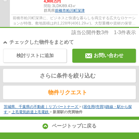
4,900万円
間取:
3LDK/89.43㎡
群馬県
前橋市
粕川町深津
前橋市粕川町深津に、ビジネスと快適な暮らしを両立する広大なロケーシ
ョンが特徴。敷地面積は約1,228坪(4061.29㎡)。大型重機や資材の保管、
ネット通販の発送拠点など、多目的に使え...
該当公開件数
3
件
1-3
件表示
チェックした物件をまとめて
検討リストに追加
お問い合わせ
さらに条件を絞り込む
物件リクエスト
茨城県、千葉県の不動産｜リブパートナーズ
>
(居住用(売買))路線・駅から探
す
>
上毛電気鉄道上毛電鉄
>
新屋駅の売買物件
ページトップに戻る