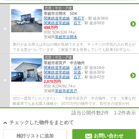
売買｜中古一戸建
常総市古間木 5DK
関東鉄道常総線
「
南石下
」駅 徒歩38分
関東鉄道常総線
「
石下
」駅 徒歩50分
498万円
間取:
5DK/100.74㎡
茨城県
常総市
古間木
奥行がある押入は沢山の物が収納できます。キッチンの空気の入れ替えが
できる窓がついています。ご家族で車を所有していても駐車3台可なら駐
車が可能です。玄関ポーチがございます。当...
売買｜中古一戸建
常総市若宮戸 中古物件
関東鉄道常総線
「
玉村
」駅 徒歩16分
関東鉄道常総線
「
宗道
」駅 徒歩30分
関東鉄道常総線
「
石下
」駅 徒歩42分
2,070万円
間取:
4LDK/92.74㎡
茨城県
常総市
若宮戸
ぜひ一度見ていただきたい、「常総市若宮戸 中古物件」です。大事な判
断基準でもある購入価格が、2070万円の物件です。窓付きの浴室が付い
ており、衛生面の心配も要りません。駐車5台...
該当公開件数
2
件
1-2
件表示
チェックした物件をまとめて
検討リストに追加
お問い合わせ