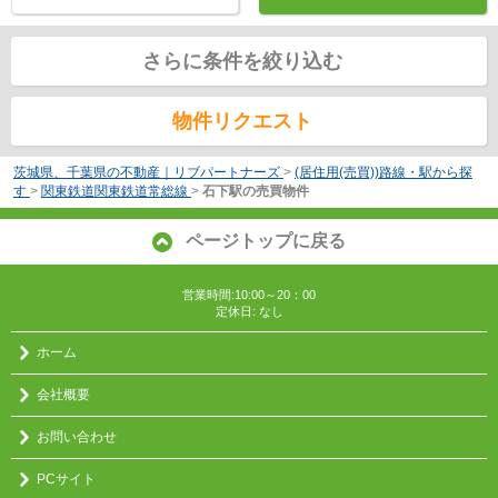
さらに条件を絞り込む
物件リクエスト
茨城県、千葉県の不動産｜リブパートナーズ
>
(居住用(売買))路線・駅から探
す
>
関東鉄道関東鉄道常総線
>
石下駅の売買物件
ページトップに戻る
営業時間:10:00～20：00
定休日: なし
ホーム
会社概要
お問い合わせ
PCサイト