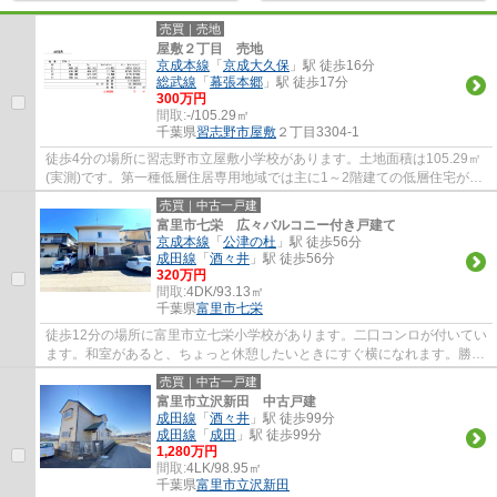
売買｜売地
屋敷２丁目 売地
京成本線
「
京成大久保
」駅 徒歩16分
総武線
「
幕張本郷
」駅 徒歩17分
300万円
間取:
-/105.29㎡
千葉県
習志野市
屋敷
２丁目3304-1
徒歩4分の場所に習志野市立屋敷小学校があります。土地面積は105.29㎡
(実測)です。第一種低層住居専用地域では主に1～2階建ての低層住宅がゆ
ったりと立ち並ぶような住宅街が形成される...
売買｜中古一戸建
富里市七栄 広々バルコニー付き戸建て
京成本線
「
公津の杜
」駅 徒歩56分
成田線
「
酒々井
」駅 徒歩56分
320万円
間取:
4DK/93.13㎡
千葉県
富里市
七栄
徒歩12分の場所に富里市立七栄小学校があります。二口コンロが付いてい
ます。和室があると、ちょっと休憩したいときにすぐ横になれます。勝手
口があるので、換気がしやすいです。まず...
売買｜中古一戸建
富里市立沢新田 中古戸建
成田線
「
酒々井
」駅 徒歩99分
成田線
「
成田
」駅 徒歩99分
1,280万円
間取:
4LK/98.95㎡
千葉県
富里市
立沢新田