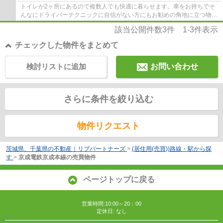
トイレが2ヶ所にあるので複数人でも快適に暮らせます。車をお持ちでそ
んなにドライバーテクニックに自信がない方にもお勧めの角地に立つ物件
です。キッチンに窓あり、においや空気の入...
該当公開件数
3
件
1-3
件表示
チェックした物件をまとめて
検討リストに追加
お問い合わせ
さらに条件を絞り込む
物件リクエスト
茨城県、千葉県の不動産｜リブパートナーズ
>
(居住用(売買))路線・駅から探
す
>
京成電鉄京成本線の売買物件
ページトップに戻る
営業時間:10:00～20：00
定休日: なし