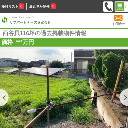
0
0
検討リスト
最近見た物件
お問合せ
西谷貝116坪の過去掲載物件情報
価格
***
万円