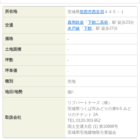
所在地
茨城県
筑西市
西谷貝
４４５－１
真岡鉄道
「
下館二高前
」駅 徒歩23分
交通
水戸線
「
下館
」駅 徒歩27分
価格
-
土地面積
-
坪数
-
坪単価
-
種別
売地
地目/地勢
畑/-
リブパートナーズ（株）
茨城県つくば市みどりの東6-5 みど
りのテナント 2A
取扱会社
TEL:0120-303-952
国土交通大臣 (1) 第10888号
茨城県宅地建物取引業協会