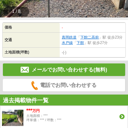
1 / 8
価格
-
真岡鉄道
「
下館二高前
」駅 徒歩23分
交通
水戸線
「
下館
」駅 徒歩27分
土地面積(坪数)
-(-)
メールでお問い合わせする(無料)
電話でお問い合わせする
過去掲載物件一覧
***
万円
土地面積：***
坪単価：*** / 坪数：***