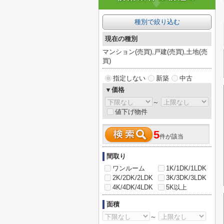
種別で絞り込む
現在の種別
マンション(売買),戸建(売買),土地(売
買)
指定しない
新築
中古
▼価格
～
値下げ物件
5
件が該当
間取り
ワンルーム
1K/1DK/1LDK
2K/2DK/2LDK
3K/3DK/3LDK
4K/4DK/4LDK
5K以上
面積
～