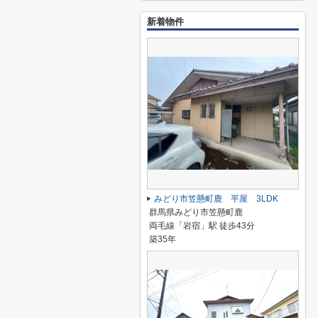
新着物件
みどり市笠懸町鹿 平屋 3LDK
群馬県みどり市笠懸町鹿
両毛線「岩宿」駅 徒歩43分
築35年