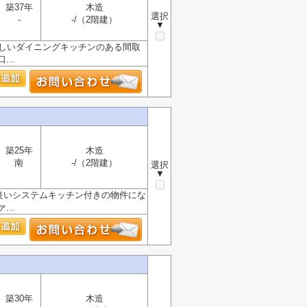
築37年
木造
選択
-
-/（2階建）
▼
嬉しいダイニングキッチンのある間取
..
築25年
木造
南
-/（2階建）
選択
▼
の良いシステムキッチン付きの物件にな
..
築30年
木造