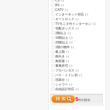
CS
(-)
BS
(-)
CATV
(-)
インターネット対応
(-)
オートロック
(-)
TVモニタ付インターホン
(-)
宅配ボックス
(-)
2階以上
(-)
10階以上
(-)
20階以上
(-)
1階の物件
(-)
最上階
(-)
南向き
(-)
角部屋
(-)
事務所可
(-)
プロパンガス
(-)
バス・トイレ別
(-)
洗面台
(-)
シャワー
(-)
自由設計対応
(-)
5
件が該当