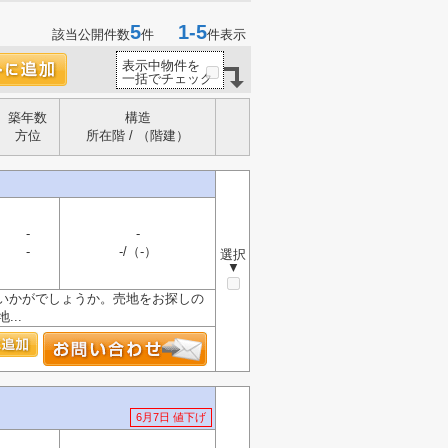
5
1-5
該当公開件数
件
件表示
表示中物件を
一括でチェック
築年数
構造
方位
所在階 / （階建）
-
-
-
-/（-）
選択
▼
いかがでしょうか。売地をお探しの
..
6月7日 値下げ