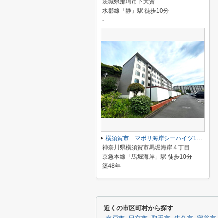
茨城県那珂市下大賀
水郡線「静」駅 徒歩10分
-
横須賀市 マボリ海岸シーハイツ11号 中古マンション
神奈川県横須賀市馬堀海岸４丁目
京急本線「馬堀海岸」駅 徒歩10分
築48年
近くの市区町村から探す