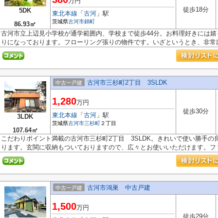
万円
徒歩18分
5DK
東北本線
「
古河
」駅
茨城県
古河市
錦町
86.93㎡
古河市立上辺見小学校が通学範囲内、学校まで徒歩44分。お料理好きには
りになっております。フローリング張りの物件です。いざというとき、非常口.
古河市三杉町2丁目 3SLDK
中古一戸建
1,280
万円
徒歩30分
東北本線
「
古河
」駅
3LDK
茨城県
古河市
三杉町
２丁目
107.64㎡
こだわりポイント満載の古河市三杉町2丁目 3SLDK。きれいで使い勝手
ります。玄関に収納もついておりますので、広々とお使いいただけます。ファ.
古河市鴻巣 中古戸建
中古一戸建
1,500
万円
徒歩29分