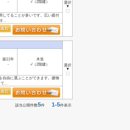
-
-/（2階建）
選択
▼
利用してることが多いです。広い庭付
..
築11年
木造
-
-/（2階建）
選択
▼
を自由に選ぶことができます。建物
...
5
1-5
該当公開件数
件
件表示