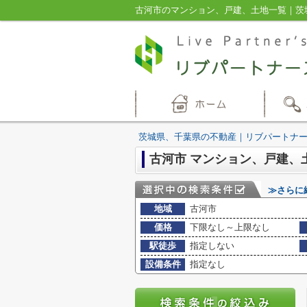
古河市のマンション、戸建、土地一覧｜茨
茨城県、千葉県の不動産｜リブパートナ
古河市 マンション、戸建、
≫さらに
地域
古河市
価格
下限なし～上限なし
駅徒歩
指定しない
設備条件
指定なし