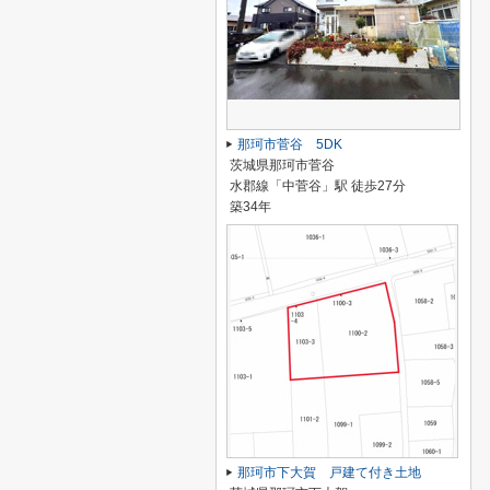
那珂市菅谷 5DK
茨城県那珂市菅谷
水郡線「中菅谷」駅 徒歩27分
築34年
那珂市下大賀 戸建て付き土地