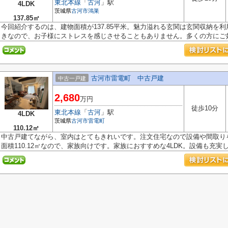
東北本線
「
古河
」駅
4LDK
茨城県
古河市
鴻巣
137.85㎡
今回紹介するのは、建物面積が137.85平米。魅力溢れる玄関は玄関収納を
きなので、お子様にストレスを感じさせることもありません。多くの方にご好.
古河市雷電町 中古戸建
中古一戸建
2,680
万円
徒歩10分
東北本線
「
古河
」駅
4LDK
茨城県
古河市
雷電町
110.12㎡
中古戸建てながら、室内はとてもきれいです。注文住宅なので設備や間取り
面積110.12㎡なので、家族向けです。家族におすすめな4LDK。設備も充実して