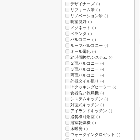
デザイナーズ
(-)
リフォーム済
(-)
リノベーション済
(-)
眺望良好
(-)
メゾネット
(-)
ベランダ
(-)
バルコニー
(-)
ルーフバルコニー
(-)
オール電化
(-)
24時間換気システム
(-)
２面バルコニー
(-)
３面バルコニー
(-)
両面バルコニー
(-)
外観タイル張り
(-)
IHクッキングヒーター
(-)
食器洗い乾燥機
(-)
システムキッチン
(-)
対面式キッチン
(-)
アイランドキッチン
(-)
追焚機能浴室
(-)
浴室乾燥機
(-)
床暖房
(-)
ウォークインクロゼット
(-)