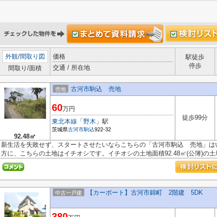
外観
/
間取り図
価格
駅徒歩
停歩
交通 / 所在地
間取り/面積
古河市駒込 売地
売地
60
万円
徒歩99分
東北本線
「
野木
」駅
茨城県
古河市
駒込
922-32
92.48㎡
新生活を失敗せず、スタートさせたいならこちらの「古河市駒込 売地」は
方に、こちらの土地はイチオシです。イチオシの土地面積92.48㎡(公簿)の土地.
【カーポート】古河市錦町 2階建 5DK
中古一戸建
380