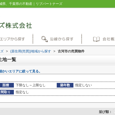
城県、千葉県の不動産｜リブパートナーズ
ーズ
>
(居住用(売買))地域から探す
>
古河市の売買物件
土地一覧
細かいエリアに絞って見る。
面積
下限なし～上限なし
築年数
指定しない
間取り
指定なし
並び順：