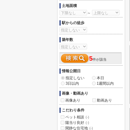
土地面積
～
駅からの徒歩
築年数
5
件が該当
情報公開日
指定しない
本日
3日以内
1週間以内
画像・動画あり
画像あり
動画あり
こだわり条件
ペット相談
(-)
陽当り良好
(-)
閑静な住宅地
(-)