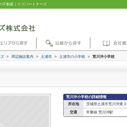
の不動産｜リブパートナーズ
ーズ
>
周辺施設案内
>
土浦市
>
土浦市の小学校
>
荒川沖小学校
荒川沖小学校の詳細情報
所在地
茨城県土浦市荒川沖東３丁
交通
常磐線 荒川沖駅