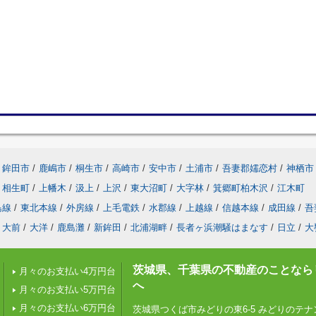
鉾田市
/
鹿嶋市
/
桐生市
/
高崎市
/
安中市
/
土浦市
/
吾妻郡嬬恋村
/
神栖市
相生町
/
上幡木
/
汲上
/
上沢
/
東大沼町
/
大字林
/
箕郷町柏木沢
/
江木町
島線
/
東北本線
/
外房線
/
上毛電鉄
/
水郡線
/
上越線
/
信越本線
/
成田線
/
吾
大前
/
大洋
/
鹿島灘
/
新鉾田
/
北浦湖畔
/
長者ヶ浜潮騒はまなす
/
日立
/
大
茨城県、千葉県の不動産のことなら
月々のお支払い4万円台
へ
月々のお支払い5万円台
月々のお支払い6万円台
茨城県つくば市みどりの東6-5 みどりのテナン