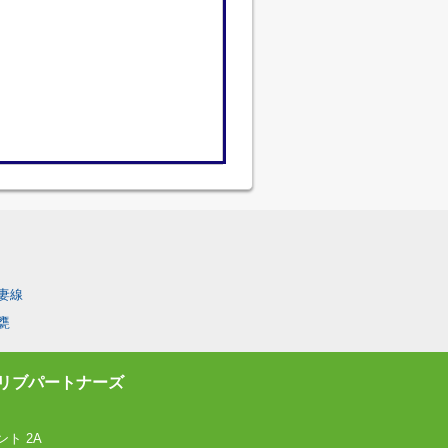
妻線
甕
リブパートナーズ
ト 2A