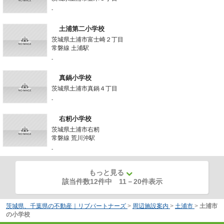
-
土浦第二小学校
茨城県土浦市富士崎２丁目
常磐線 土浦駅
-
真鍋小学校
茨城県土浦市真鍋４丁目
-
右籾小学校
茨城県土浦市右籾
常磐線 荒川沖駅
-
もっと見る
該当件数12件中
11
－
20
件表示
茨城県、千葉県の不動産｜リブパートナーズ
>
周辺施設案内
>
土浦市
>
土浦市
の小学校