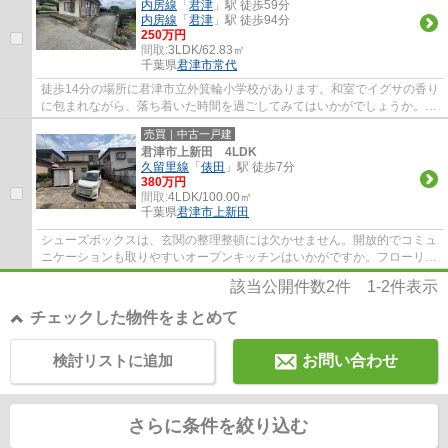
内房線
「
君津
」駅 徒歩59分
内房線
「
君津
」駅 徒歩94分
250万円
間取:
3LDK/62.83㎡
千葉県
君津市
常代
徒歩14分の場所に君津市立外箕輪小学校があります。和室でイグサの香り
に包まれながら、落ち着いた時間を過ごしてみてはいかがでしょうか。
62.83平米程の建物面積でスペースも十分。君...
売買｜中古一戸建
君津市上新田 4LDK
久留里線
「
俵田
」駅 徒歩7分
380万円
間取:
4LDK/100.00㎡
千葉県
君津市
上新田
シューズボックスは、玄関の整理整頓には欠かせません。開放的でコミュ
ニケーションも取りやすいオープンキッチンはいかがですか。フローリン
グは木のぬくもりが感じられるため住み心...
該当公開件数
2
件
1-2
件表示
チェックした物件をまとめて
検討リストに追加
お問い合わせ
さらに条件を絞り込む