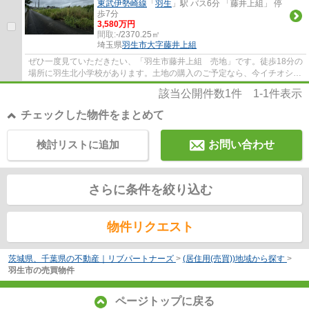
東武伊勢崎線
「
羽生
」駅 バス6分 「藤井上組」 停
歩7分
3,580万円
間取:
-/2370.25㎡
埼玉県
羽生市
大字藤井上組
ぜひ一度見ていただきたい、「羽生市藤井上組 売地」です。徒歩18分の
場所に羽生北小学校があります。土地の購入のご予定なら、今イチオシの
3580万円の土地はいかがでしょうか。地域...
該当公開件数
1
件
1-1
件表示
チェックした物件をまとめて
検討リストに追加
お問い合わせ
さらに条件を絞り込む
物件リクエスト
茨城県、千葉県の不動産｜リブパートナーズ
>
(居住用(売買))地域から探す
>
羽生市の売買物件
ページトップに戻る