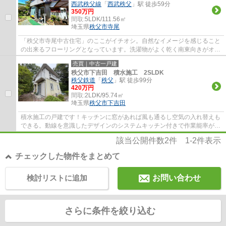
西武秩父線
「
西武秩父
」駅 徒歩59分
350万円
間取:
5LDK/111.56㎡
埼玉県
秩父市
寺尾
「秩父市寺尾中古住宅」のここがイチオシ。自然なイメージを感じること
の出来るフローリングとなっています。洗濯物がよく乾く南東向きがオス
スメポイントです。値段がお手ごろな中古...
売買｜中古一戸建
秩父市下吉田 積水施工 2SLDK
秩父鉄道
「
秩父
」駅 徒歩99分
420万円
間取:
2LDK/95.74㎡
埼玉県
秩父市
下吉田
積水施工の戸建です！キッチンに窓があれば風も通るし空気の入れ替えも
できる。動線を意識したデザインのシステムキッチン付きで作業能率が上
がります。収納と広々リビングがほしい方...
該当公開件数
2
件
1-2
件表示
チェックした物件をまとめて
検討リストに追加
お問い合わせ
さらに条件を絞り込む