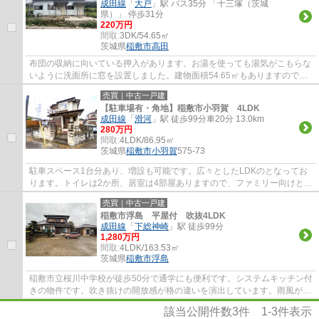
成田線
「
大戸
」駅 バス35分 「十三塚（茨城
県）」 停歩31分
220万円
間取:
3DK/54.65㎡
茨城県
稲敷市
高田
布団の収納に向いている押入があります。お湯を使っても湯気がこもらな
いように洗面所に窓を設置しました。建物面積54.65㎡もありますので、
ご検討ください。浴室に窓があれば空気の入...
売買｜中古一戸建
【駐車場有・角地】稲敷市小羽賀 4LDK
成田線
「
滑河
」駅 徒歩99分車20分 13.0km
280万円
間取:
4LDK/86.95㎡
茨城県
稲敷市
小羽賀
575-73
駐車スペース1台分あり、増設も可能です。広々としたLDKのとなってお
ります。トイレは2か所、居室は4部屋ありますので、ファミリー向けとし
てもおすすめです！こだわりの間取りなので...
売買｜中古一戸建
稲敷市浮島 平屋付 吹抜4LDK
成田線
「
下総神崎
」駅 徒歩99分
1,280万円
間取:
4LDK/163.53㎡
茨城県
稲敷市
浮島
稲敷市立桜川中学校が徒歩50分で通学にも便利です。システムキッチン付
きの物件です。吹き抜けの開放感が格の違いを演出しています。雨風が強
い時や、暗い夜でも作業ができるシャッタ...
該当公開件数
3
件
1-3
件表示