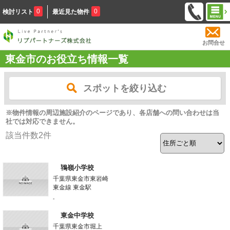
0
0
検討リスト
最近見た物件
お問合せ
東金市のお役立ち情報一覧
スポットを絞り込む
※物件情報の周辺施設紹介のページであり、各店舗への問い合わせは当
社では対応できません。
該当件数
2
件
鴇嶺小学校
千葉県東金市東岩崎
東金線 東金駅
-
東金中学校
千葉県東金市堀上