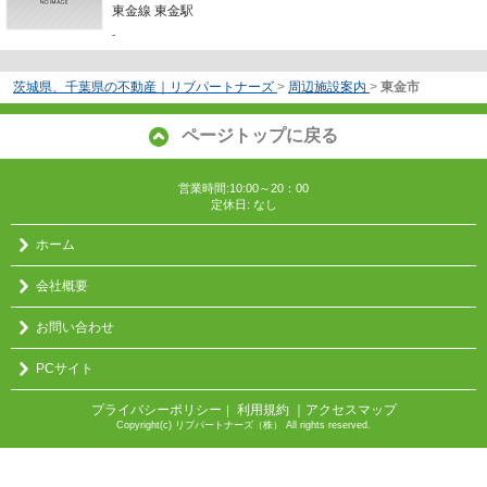
東金線 東金駅
-
茨城県、千葉県の不動産｜リブパートナーズ
>
周辺施設案内
>
東金市
ページトップに戻る
営業時間:10:00～20：00
定休日: なし
ホーム
会社概要
お問い合わせ
PCサイト
プライバシーポリシー
利用規約
｜アクセスマップ
｜
Copyright(c) リブパートナーズ（株） All rights reserved.