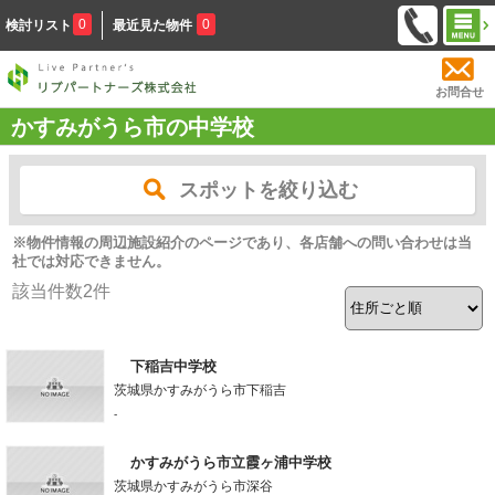
0
0
検討リスト
最近見た物件
お問合せ
かすみがうら市の中学校
スポットを絞り込む
※物件情報の周辺施設紹介のページであり、各店舗への問い合わせは当
社では対応できません。
該当件数
2
件
下稲吉中学校
茨城県かすみがうら市下稲吉
-
かすみがうら市立霞ヶ浦中学校
茨城県かすみがうら市深谷