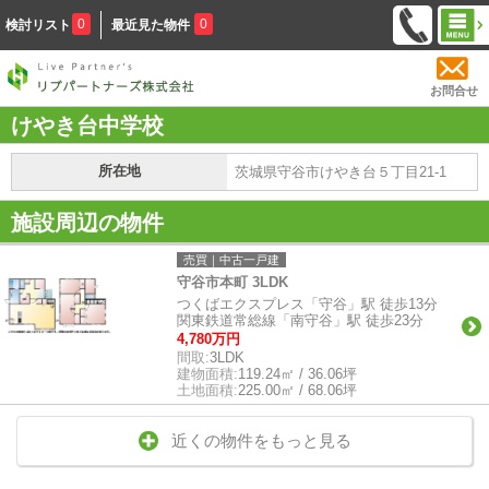
0
0
検討リスト
最近見た物件
お問合せ
けやき台中学校
所在地
茨城県守谷市けやき台５丁目21-1
施設周辺の物件
売買｜中古一戸建
守谷市本町 3LDK
つくばエクスプレス「守谷」駅 徒歩13分
関東鉄道常総線「南守谷」駅 徒歩23分
4,780万円
間取:
3LDK
建物面積:
119.24㎡ / 36.06坪
土地面積:
225.00㎡ / 68.06坪
近くの物件をもっと見る