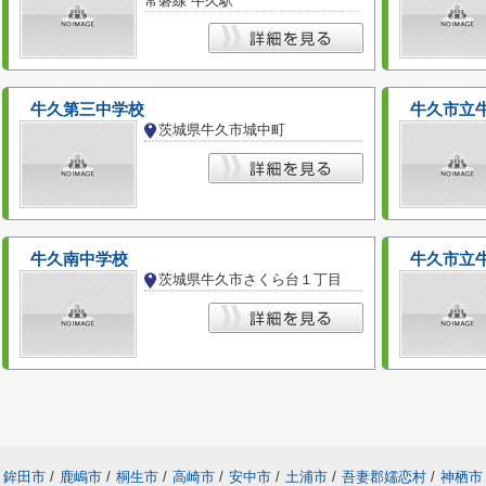
常磐線 牛久駅
牛久第三中学校
牛久市立
茨城県牛久市城中町
牛久南中学校
牛久市立
茨城県牛久市さくら台１丁目
鉾田市
/
鹿嶋市
/
桐生市
/
高崎市
/
安中市
/
土浦市
/
吾妻郡嬬恋村
/
神栖市