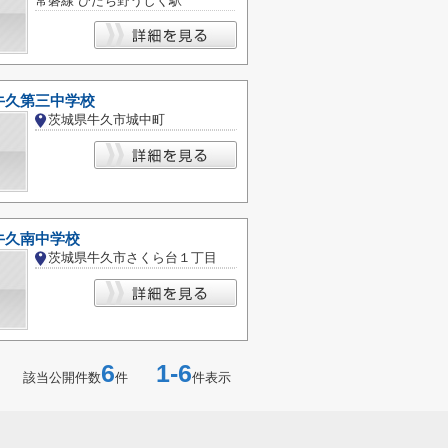
常磐線 ひたち野うしく駅
牛久第三中学校
茨城県牛久市城中町
牛久南中学校
茨城県牛久市さくら台１丁目
6
1-6
該当公開件数
件
件表示