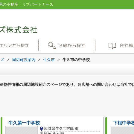
県の不動産｜リブパートナーズ
ーズ
>
周辺施設案内
>
牛久市
>
牛久市の中学校
※物件情報の周辺施設紹介のページであり、各店舗への問い合わせは当社で
牛久第一中学校
下根中学
茨城県牛久市柏田町