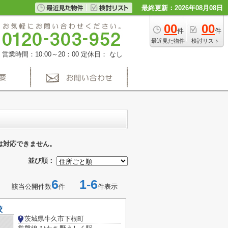
最終更新：2026年08月08日
00
00
件
件
最近見た物件
検討リスト
営業時間：10:00～20：00
定休日： なし
は対応できません。
並び順：
6
1-6
該当公開件数
件
件表示
校
茨城県牛久市下根町