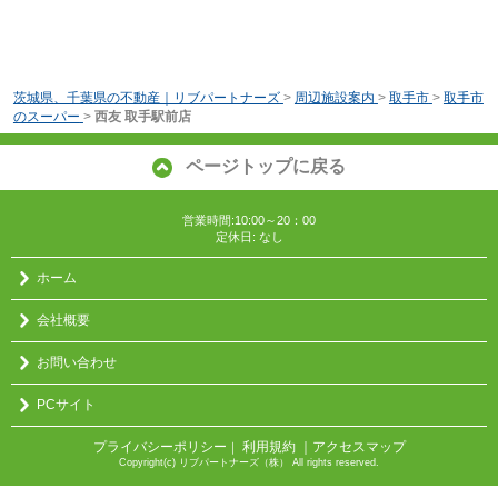
茨城県、千葉県の不動産｜リブパートナーズ
>
周辺施設案内
>
取手市
>
取手市
のスーパー
>
西友 取手駅前店
ページトップに戻る
営業時間:10:00～20：00
定休日: なし
ホーム
会社概要
お問い合わせ
PCサイト
プライバシーポリシー
利用規約
｜アクセスマップ
｜
Copyright(c) リブパートナーズ（株） All rights reserved.