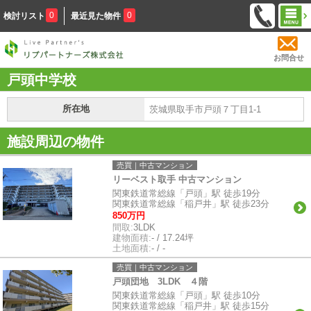
0
0
検討リスト
最近見た物件
お問合せ
戸頭中学校
所在地
茨城県取手市戸頭７丁目1-1
施設周辺の物件
売買｜中古マンション
リーベスト取手 中古マンション
関東鉄道常総線「戸頭」駅 徒歩19分
関東鉄道常総線「稲戸井」駅 徒歩23分
850万円
間取:
3LDK
建物面積:
- / 17.24坪
土地面積:
- / -
売買｜中古マンション
戸頭団地 3LDK ４階
関東鉄道常総線「戸頭」駅 徒歩10分
関東鉄道常総線「稲戸井」駅 徒歩15分