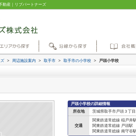
不動産｜リブパートナーズ
ーズ
>
周辺施設案内
>
取手市
>
取手市の小学校
>
戸頭小学校
戸頭小学校の詳細情報
所在地
茨城県取手市戸頭３丁目2
関東鉄道常総線 稲戸井
交通
関東鉄道常総線 戸頭駅
関東鉄道常総線 南守谷