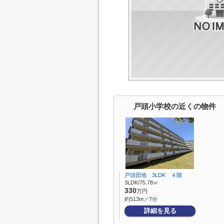
戸頭小学校の近くの物件
戸頭団地 3LDK ４階
3LDK/75.78㎡
330
万円
約513m／7分
詳細を見る