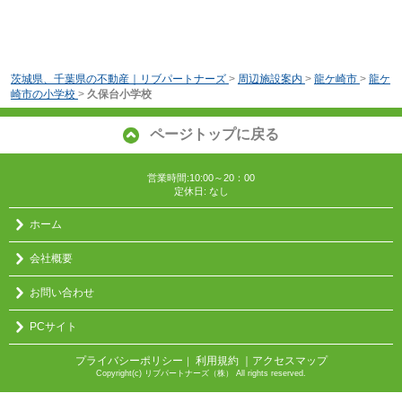
茨城県、千葉県の不動産｜リブパートナーズ
>
周辺施設案内
>
龍ケ崎市
>
龍ケ
崎市の小学校
>
久保台小学校
ページトップに戻る
営業時間:10:00～20：00
定休日: なし
ホーム
会社概要
お問い合わせ
PCサイト
プライバシーポリシー
利用規約
｜アクセスマップ
｜
Copyright(c) リブパートナーズ（株） All rights reserved.