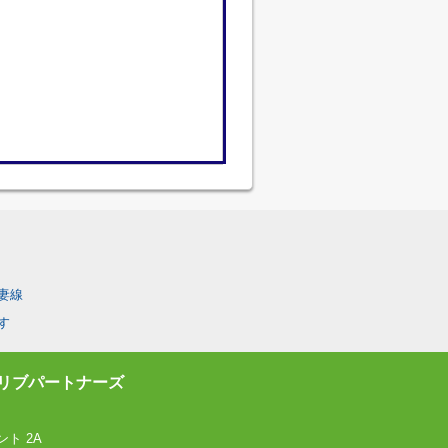
妻線
す
リブパートナーズ
ト 2A