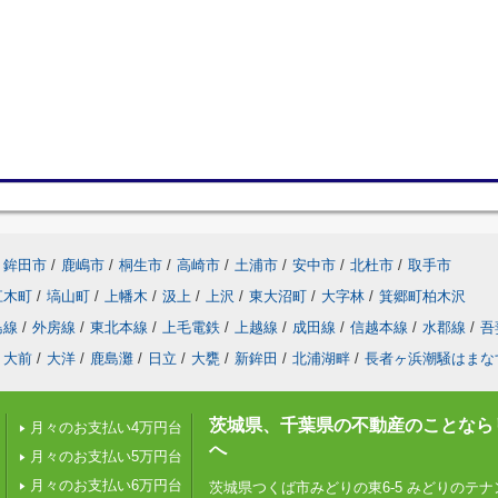
鉾田市
/
鹿嶋市
/
桐生市
/
高崎市
/
土浦市
/
安中市
/
北杜市
/
取手市
江木町
/
塙山町
/
上幡木
/
汲上
/
上沢
/
東大沼町
/
大字林
/
箕郷町柏木沢
島線
/
外房線
/
東北本線
/
上毛電鉄
/
上越線
/
成田線
/
信越本線
/
水郡線
/
吾
大前
/
大洋
/
鹿島灘
/
日立
/
大甕
/
新鉾田
/
北浦湖畔
/
長者ヶ浜潮騒はまな
茨城県、千葉県の不動産のことなら
月々のお支払い4万円台
へ
月々のお支払い5万円台
月々のお支払い6万円台
茨城県つくば市みどりの東6-5 みどりのテナン