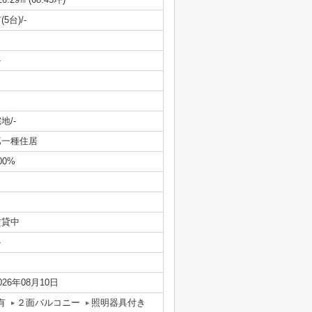
(5台)/-
-
地/-
第一種住居
00%
賃貸中
-
026年08月10日
有
２面バルコニー
照明器具付き