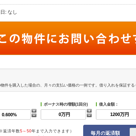
休日: なし
の物件を購入した場合の、月々の支払い価格の一例です。借り入れを保証する
ボーナス時の増額(1回分)
借入金額：
※返済年数
5～50
年まで入力できます）
毎月の返済額