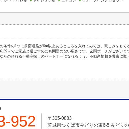
バス・トイレ別
トイレ２ヶ所
エアコン
ウォークインクロゼット
の条件の1つに前面道路が6m以上あるところを入れてみては。親しみをもて
26.29㎡でご家族と過ごすのにも問題のない広さです。玄関ポーチがござい
なたの頼れる不動産探しのパートナーになれるよう、不動産情報を豊富に取
）
3-952
〒305-0883
茨城県つくば市みどりの東6-5 みどりの