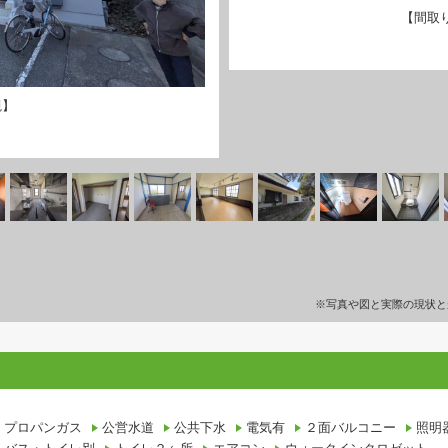
【間取
観】
※写真や図と実際の現状と
プロパンガス
公営水道
公共下水
電気有
２面バルコニー
照明