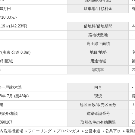
200万円
駐車場/月額料金
有
10.00%
/-
.19㎡(142.23坪)
借地料/借地期間
-/
路地状敷地
-
高圧線下面積
-
(南東 公道 8.0m)
地目/地勢
宅
線引区域
用途地域
%
容積率
2
古一戸建/木造
向き
-
78年 7月 (築48年)
現況
建
総区画数/販売区画数
-/
般媒介/相談
建築確認番号
-
890107
取引条件の有効期限
2
内洗濯機置場
フローリング
プロパンガス
公営水道
公共下水
電気