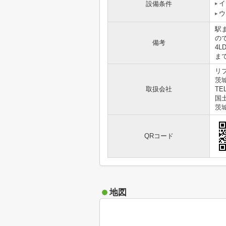
イ
設備条件
ウ
駅
の
備考
4
ま
リ
茨
取扱会社
TEL
国土
茨
QRコード
地図