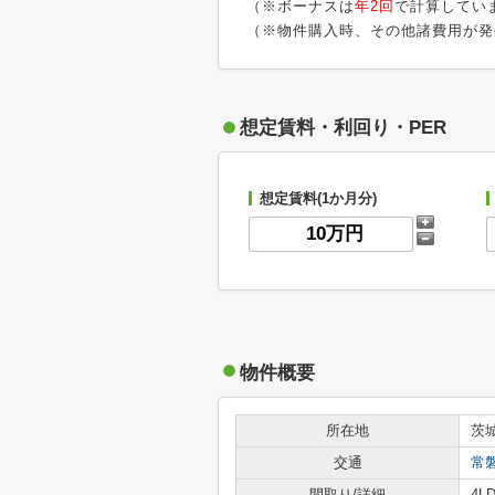
（※ボーナスは
年2回
で計算してい
（※物件購入時、その他諸費用が発
想定賃料・利回り・PER
想定賃料(1か月分)
物件概要
所在地
茨
交通
常
間取り/詳細
4LD