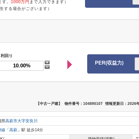
ます。
1000万円
まで入力できます）
生する場合がございます）
利回り
PER(収益力)
【中古一戸建】
物件番号：104890107
情報更新日：2026年
城県
高萩市
大字安良川
磐線
「
高萩
」駅 徒歩14分
K/
建物面積(坪数)
2