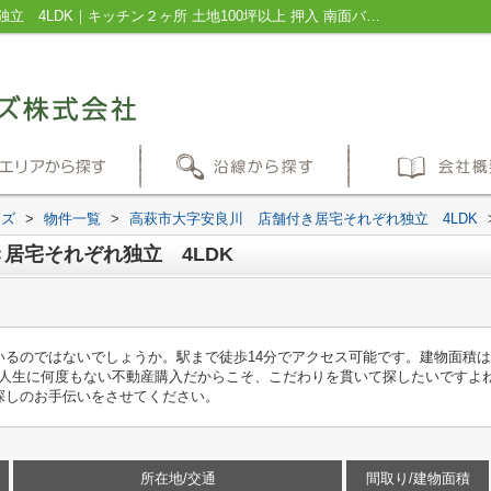
高萩市大字安良川 店舗付き居宅それぞれ独立 4LDK｜キッチン２ヶ所 土地100坪以上 押入 南面バルコニー バス・トイレ別｜茨城県、千葉県の不動産｜リブパートナーズ
ーズ
>
物件一覧
>
高萩市大字安良川 店舗付き居宅それぞれ独立 4LDK
居宅それぞれ独立 4LDK
るのではないでしょうか。駅まで徒歩14分でアクセス可能です。建物面積は22
す。人生に何度もない不動産購入だからこそ、こだわりを貫いて探したいですよ
探しのお手伝いをさせてください。
所在地/交通
間取り/建物面積