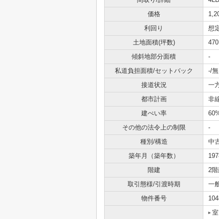
価格
1,
利回り
想定
土地面積(坪数)
470
傾斜地部分面積
-
私道負担面積/セットバック
-/無
接道状況
一方
都市計画
非
建ぺい率
60
その他の法令上の制限
-
種別/構造
中
築年月（築年数）
19
階建
2階
取引態様/引渡時期
一
物件番号
104
室