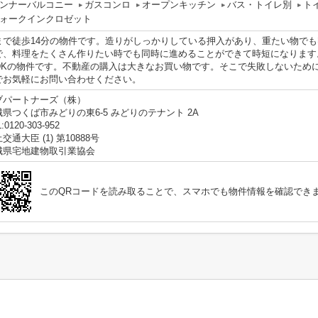
ンナーバルコニー
ガスコンロ
オープンキッチン
バス・トイレ別
ト
ォークインクロゼット
まで徒歩14分の物件です。造りがしっかりしている押入があり、重たい物でも
で、料理をたくさん作りたい時でも同時に進めることができて時短になります
LDKの物件です。不動産の購入は大きなお買い物です。そこで失敗しないため
でお気軽にお問い合わせください。
ブパートナーズ（株）
城県つくば市みどりの東6-5 みどりのテナント 2A
:0120-303-952
交通大臣 (1) 第10888号
城県宅地建物取引業協会
このQRコードを読み取ることで、スマホでも物件情報を確認でき