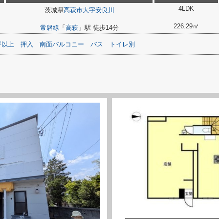
4LDK
茨城県
高萩市
大字安良川
226.29㎡
常磐線
「
高萩
」駅 徒歩14分
坪以上
押入
南面バルコニー
バス
トイレ別